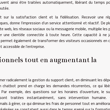
uvent ainsi être traitées automatiquement, libérant du temps p
outée.
sur la satisfaction client et la fidélisation. Recevoir une r
es, donne l’impression d’un service attentionné et réactif. De pl
te web, les réseaux sociaux ou la messagerie mobile, multiplie les 
r une clientèle connectée à toute heure. Cette capacité à ne 
ermet également de transformer des visiteurs occasionnels en c
 accessible de l’entreprise.
tionnels tout en augmentant la
er radicalement la gestion du support client, en diminuant les dé
n chatbot prend en charge les demandes récurrentes, ce qui libè
ar exemple, des questions sur les horaires d’ouverture, le su
nt traitées instantanément, sans intervention humaine. 
ails à gérer, ce qui diminue les frais de personnel tout en améliora
 réalisées se constatent aussi dans le temps gagné sur la formati