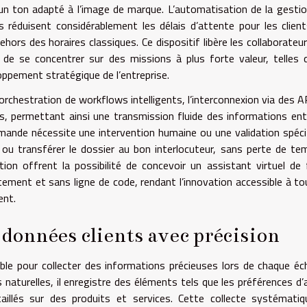
 un ton adapté à l’image de marque. L’automatisation de la gesti
s réduisent considérablement les délais d’attente pour les client
rs des horaires classiques. Ce dispositif libère les collaborateu
é de se concentrer sur des missions à plus forte valeur, telles 
loppement stratégique de l’entreprise.
orchestration de workflows intelligents, l’interconnexion via des A
ts, permettant ainsi une transmission fluide des informations ent
emande nécessite une intervention humaine ou une validation spéci
ou transférer le dossier au bon interlocuteur, sans perte de te
on offrent la possibilité de concevoir un assistant virtuel de
ement et sans ligne de code, rendant l’innovation accessible à to
ent.
s données clients avec précision
able pour collecter des informations précieuses lors de chaque é
 naturelles, il enregistre des éléments tels que les préférences d’
aillés sur des produits et services. Cette collecte systémati