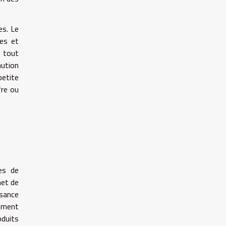
es. Le
ies et
, tout
nution
petite
fre ou
ues de
met de
ssance
emment
duits