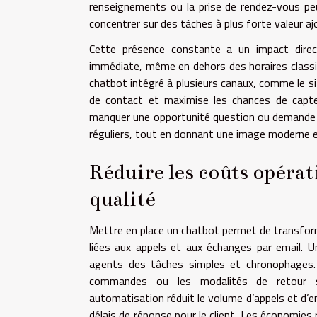
renseignements ou la prise de rendez-vous pe
concentrer sur des tâches à plus forte valeur aj
Cette présence constante a un impact direct 
immédiate, même en dehors des horaires classiqu
chatbot intégré à plusieurs canaux, comme le si
de contact et maximise les chances de capte
manquer une opportunité question ou demande p
réguliers, tout en donnant une image moderne et
Réduire les coûts opéra
qualité
Mettre en place un chatbot permet de transform
liées aux appels et aux échanges par email. U
agents des tâches simples et chronophages. P
commandes ou les modalités de retour so
automatisation réduit le volume d’appels et d’em
délais de réponse pour le client. Les économies