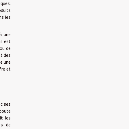
iques.
oduits
ns les
 à une
il est
 ou de
nt des
se une
fre et
ec ses
 toute
it les
es de