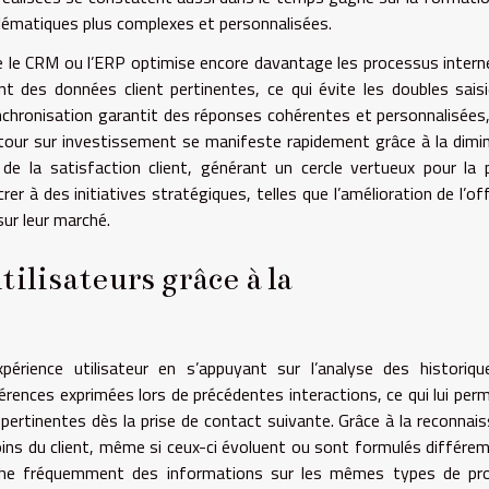
blématiques plus complexes et personnalisées.
e le CRM ou l’ERP optimise encore davantage les processus intern
 des données client pertinentes, ce qui évite les doubles sais
 synchronisation garantit des réponses cohérentes et personnalisées
retour sur investissement se manifeste rapidement grâce à la dimi
e la satisfaction client, générant un cercle vertueux pour la 
er à des initiatives stratégiques, telles que l’amélioration de l’of
sur leur marché.
ilisateurs grâce à la
périence utilisateur en s’appuyant sur l’analyse des historiq
érences exprimées lors de précédentes interactions, ce qui lui per
rtinentes dès la prise de contact suivante. Grâce à la reconnai
oins du client, même si ceux-ci évoluent ou sont formulés différ
erche fréquemment des informations sur les mêmes types de pro