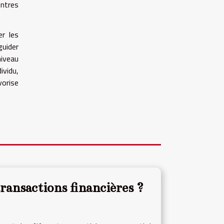
entres
er les
guider
iveau
ividu,
vorise
ransactions financières ?