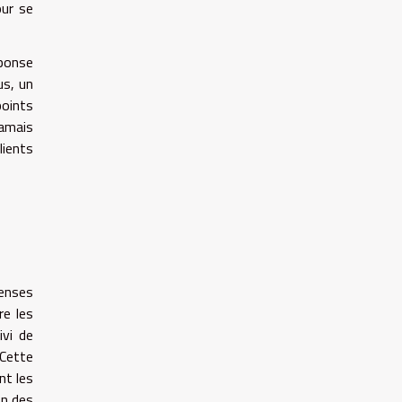
our se
éponse
us, un
points
jamais
lients
penses
re les
ivi de
Cette
nt les
on des