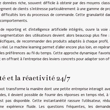
données riche, souvent difficile à obtenir par des moyens class
segment de clients s’intéresse particulièrement à une gamme de pr
 difficultés lors du processus de commande. Cette granularité da
et comportements.
 reporting et d’intelligence artificielle intégrés, ouvre la voie
segmentation des utilisateurs devient alors beaucoup plus fine : 
écifiques, de recommander des produits adaptés à chaque profil,
éel. Le machine learning permet d’aller encore plus loin, en repéra
es préférences au fil du temps. Cette approche dynamique favori
t en offrant à l’entreprise des leviers concrets pour adapter son of
é et la réactivité 24/7
bot transforme la manière dont une petite entreprise interagit av
es, il devient possible de fournir des réponses en temps réel, à
t pas disponible. Cette instantanéité rassure l’utilisateur, rédu
 une expérience fluide. Les questions fréquentes, les demand