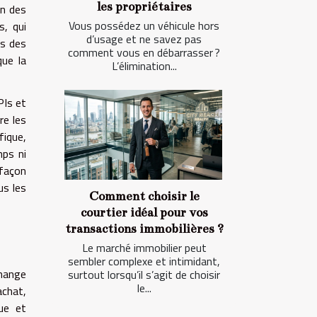
les propriétaires
on des
Vous possédez un véhicule hors
s, qui
d’usage et ne savez pas
rs des
comment vous en débarrasser ?
que la
L’élimination...
PIs et
re les
fique,
mps ni
 façon
us les
Comment choisir le
courtier idéal pour vos
transactions immobilières ?
Le marché immobilier peut
sembler complexe et intimidant,
change
surtout lorsqu’il s’agit de choisir
le...
achat,
que et